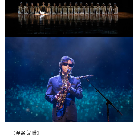
【涅槃·温暖】