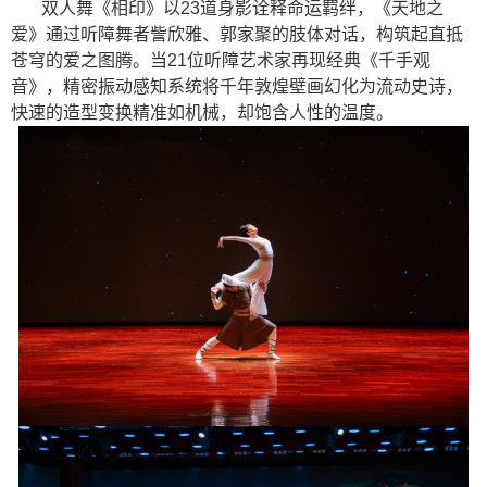
双人舞《相印》以23道身影诠释命运羁绊，《天地之
爱》通过听障舞者訾欣雅、郭家聚的肢体对话，构筑起直抵
苍穹的爱之图腾。当21位听障艺术家再现经典《千手观
音》，精密振动感知系统将千年敦煌壁画幻化为流动史诗，
快速的造型变换精准如机械，却饱含人性的温度。