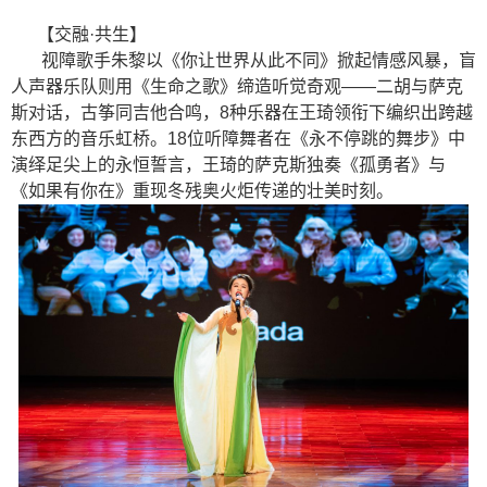
【交融·共生】
视障歌手朱黎以《你让世界从此不同》掀起情感风暴，盲
人声器乐队则用《生命之歌》缔造听觉奇观——二胡与萨克
斯对话，古筝同吉他合鸣，8种乐器在王琦领衔下编织出跨越
东西方的音乐虹桥。18位听障舞者在《永不停跳的舞步》中
演绎足尖上的永恒誓言，王琦的萨克斯独奏《孤勇者》与
《如果有你在》重现冬残奥火炬传递的壮美时刻。