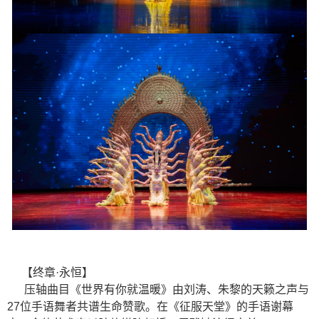
【终章·永恒】
压轴曲目《世界有你就温暖》由刘涛、朱黎的天籁之声与
27位手语舞者共谱生命赞歌。在《征服天堂》的手语谢幕