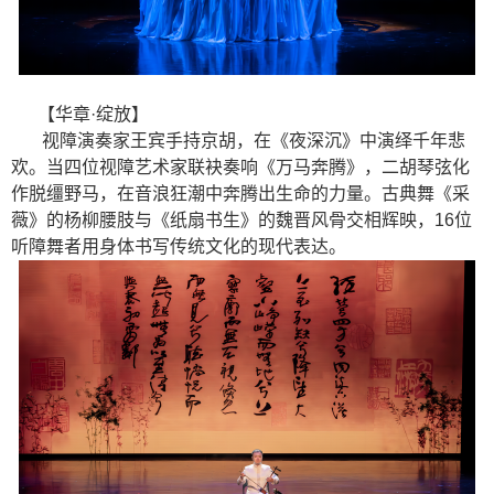
【华章·绽放】
视障演奏家王宾手持京胡，在《夜深沉》中演绎千年悲
欢。当四位视障艺术家联袂奏响《万马奔腾》，二胡琴弦化
作脱缰野马，在音浪狂潮中奔腾出生命的力量。古典舞《采
薇》的杨柳腰肢与《纸扇书生》的魏晋风骨交相辉映，16位
听障舞者用身体书写传统文化的现代表达。