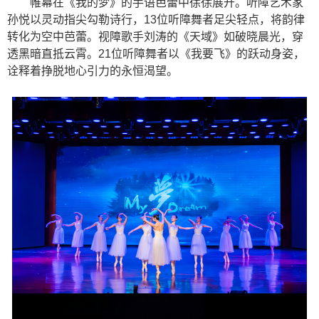
帷幕在《我的梦》的手语芭蕾中徐徐展开。听障艺术家
孙悦以灵动指尖勾勒诗行，13位听障舞者足尖轻点，将韵律
转化为空中芭蕾。视障歌手刘涛的《天域》如破晓晨光，穿
透黑暗直抵云霄。21位听障舞者以《我要飞》的跃动身姿，
诠释着挣脱地心引力的永恒渴望。