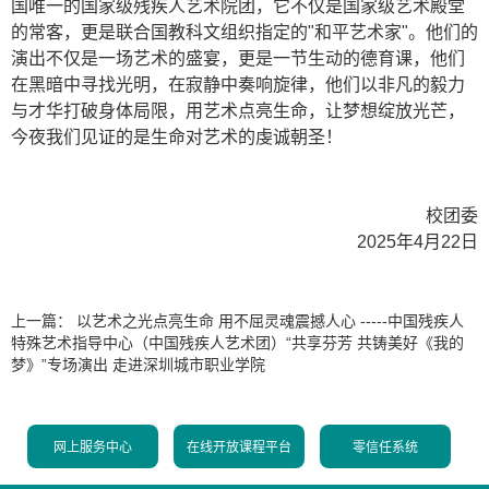
国唯一的国家级残疾人艺术院团，它不仅是国家级艺术殿堂
的常客，更是联合国教科文组织指定的"和平艺术家"。他们的
演出不仅是一场艺术的盛宴，更是一节生动的德育课，他们
在黑暗中寻找光明，在寂静中奏响旋律，他们以非凡的毅力
与才华打破身体局限，用艺术点亮生命，让梦想绽放光芒，
今夜我们见证的是生命对艺术的虔诚朝圣！
校团委
2025年4月22日
上一篇：
以艺术之光点亮生命 用不屈灵魂震撼人心 -----中国残疾人
特殊艺术指导中心（中国残疾人艺术团）“共享芬芳 共铸美好《我的
梦》”专场演出 走进深圳城市职业学院
网上服务中心
在线开放课程平台
零信任系统