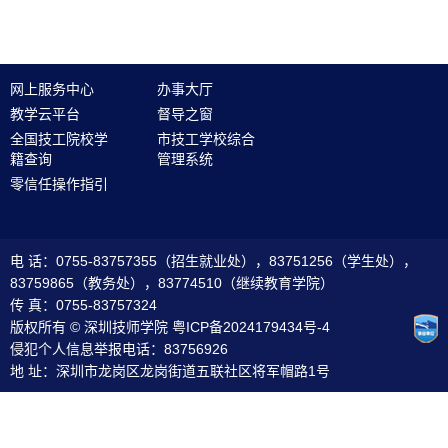
网上服务中心
办事大厅
教学云平台
督导之窗
全国技工院校学
市技工学校综合
籍查询
管理系统
零信任操作指引
电 话：0755-83757355（招生就业处），83751256（学生处），
83759865（教务处），83774510（继续教育学院）
传 真：0755-83757324
版权所有 © 深圳技师学院
粤ICP备2024179434号-4
侵犯个人信息举报电话：83756926
地 址：深圳市龙岗区龙岗街道五联社区将军帽路1号