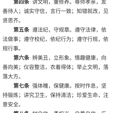
第
四
条
讲文明，重修养。尊师孝亲，友
善待人；诚实守信，言行一致；知错就改，见
贤思齐。
第
五
条
遵法纪，守规章。遵守法律，依
法做事；遵守校纪，依纪行为；遵守行规，依
规行事。
第
六
条
辨美丑，立形象。情趣健康，向
善向美；仪容整洁，衣着得体；举止文明，落
落大方。
第
七
条
强体魄，保健康。按时作息，坚
持锻炼；讲究卫生，保持清洁；珍爱生命，注
意安全。