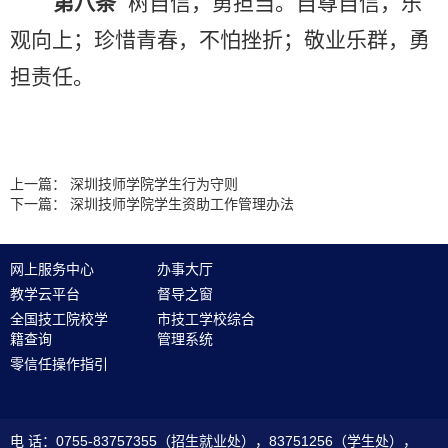
第
八
条
树自信，勇担当。自尊自信，乐
观向上；珍惜青春，不怕挫折；敬业乐群，勇
担责任。
上一篇：
深圳技师学院学生行为守则
下一篇：
深圳技师学院学生资助工作管理办法
网上服务中心
办事大厅
教学云平台
督导之窗
全国技工院校学
市技工学校综合
籍查询
管理系统
零信任操作指引
电 话：0755-83757355（招生就业处），83751256（学生处），