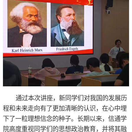
通过
本
次讲座，新
同学
们对我国的发展历
程和未来走向有了更加清晰的认识，
在心中埋
下了一粒理想信念的种子
。
长期以来，信通学
院
高度重视
同学们的
思
想
政
治
教育，
并
将其融