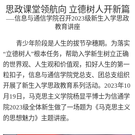
思政课堂领航向 立德树人开新篇
信息与通信学院召开
2023
级新生入学思政
——
教育讲座
青少年阶段是人生的拔节孕穗期。
为落实
“立德树人”根本任务，
帮助
入学
新生树立正确
的
世界观、人生观和价值观
，
扣好人生的第一
粒扣子，信息与通信学院党总支、团总支组织
开展了新生入学思政教育系列活动。
2023
年
10
月
19
日，马克思主义学院
杨显平
博士为信通学
院
2023
级全体新生做了一场题为《马克思主义
的思想魅力》主题讲座。