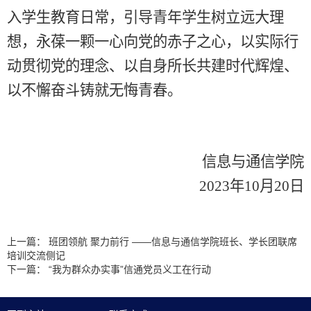
入
学生教育日常
，引导
青年学生
树立远大理
想，永葆一颗一心向党的赤子之心，以实际行
动贯彻党的理念、以自身所长共建时代辉煌、
以不懈奋斗铸就无悔青春。
信息与通信学院
2023
年
10
月
20
日
上一篇：
班团领航 聚力前行 ——信息与通信学院班长、学长团联席
培训交流侧记
下一篇：
“我为群众办实事”信通党员义工在行动