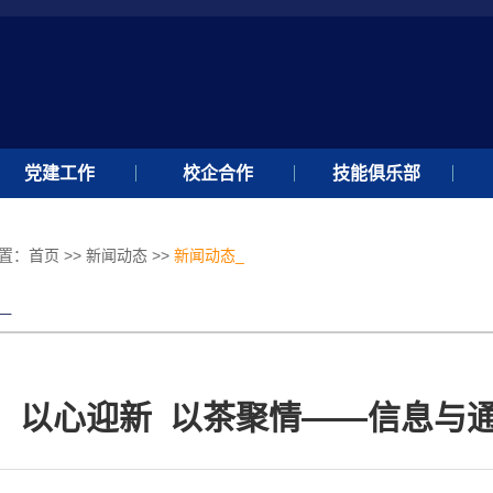
党建工作
校企合作
技能俱乐部
置：
首页
>>
新闻动态
>>
新闻动态_
_
以心迎新 以茶聚情——信息与