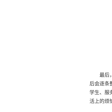
最后
后
会
逐条
学生、服
活上
的烦