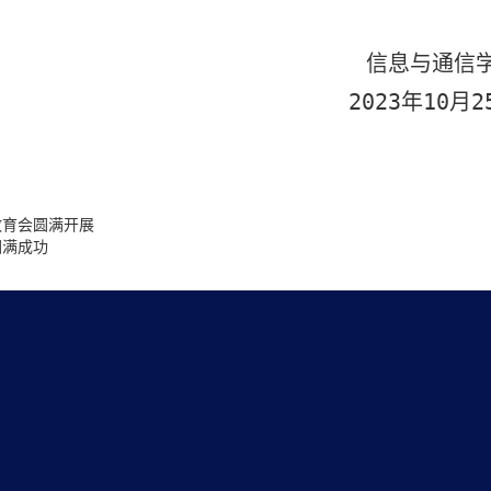
信息与通信
2023
年
10
月
2
教育会圆满开展
圆满成功