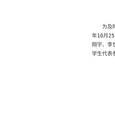
为及
年
10
月
25
翔宇、李
学生代表