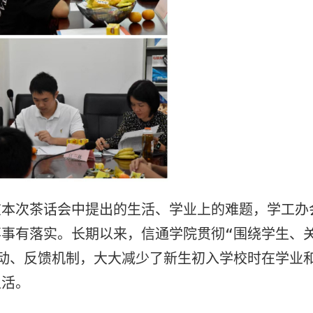
在本次
茶话会中
提出的
生活、学业上的
难题，学工办
事事有落实。
长期以来，信通学院
贯彻“围绕学生、
动、反馈机制
，大大减少了
新生初入学校时
在
学业
生活。