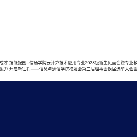
成才 技能报国--信通学院云计算技术应用专业2023级新生见面会暨专业
聚力 开启新征程——信息与通信学院校友会第三届理事会换届选举大会